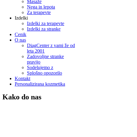
Masaže
Nega in lepota
Za terapevte
Izdelki
Izdelki za terapevte
Izdelki za stranke
Cenik
O nas
DiagCenter z vami že od
leta 2001
Zadovoljne stranke
pravijo
Sodelujemo z
Splošno opozorilo
Kontakt
Personalizirana kozmetika
Kako do nas