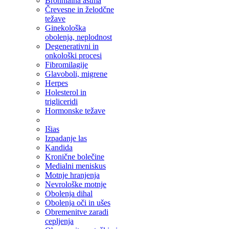
Bronhialna astma
Črevesne in želodčne
težave
Ginekološka
obolenja, neplodnost
Degenerativni in
onkološki procesi
Fibromilagije
Glavoboli, migrene
Herpes
Holesterol in
trigliceridi
Hormonske težave
Išias
Izpadanje las
Kandida
Kronične bolečine
Medialni meniskus
Motnje hranjenja
Nevrološke motnje
Obolenja dihal
Obolenja oči in ušes
Obremenitve zaradi
cepljenja