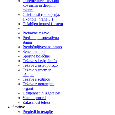
Obremenitve s težkimi
kovinami in drugimi
toksini
Odvisnosti (od kajenja,
alkohola, hrane…)
Oslabljen imunski sistem
Prebavne težave
Pred- in po-operativna
stanja
Preobčutljivost na hrano
Seneni nahod
Športne bolečine
Težave s krvjo, limfo
Težave z osteoporozo
Težave s srcem in
ožiljem
Težave s ščitnico
Težave z notranjimi
organi
Utrujenost in izgorelost
Vnetni procesi
Zakisanost telesa
Storitve
Pregledi in terapije