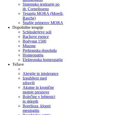
Sistemsko testiranje po
dr. Cornelissenu
Terapija MORA (Morell-
Rasche)
Študije primerov MORA
Dopolnilne terapije
Schüsslerjeve soli
Bachove esence
Bodystat 1500
Miazme
Prehranska dopolnila
Homeopatija
Elektronska homeopatija
Težave
Alergije in intolerance
Izgubljeni med
zdravili
Akutne in kronične
motnje presnove
Bolečine v hrbtenici
in sklepih
Borelioza, klopni
meningitis