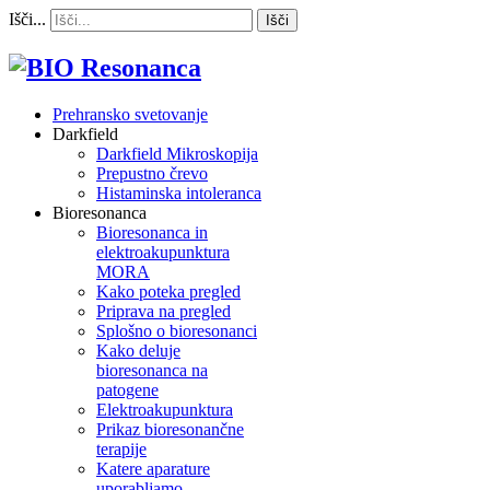
Išči...
Išči
Prehransko svetovanje
Darkfield
Darkfield Mikroskopija
Prepustno črevo
Histaminska intoleranca
Bioresonanca
Bioresonanca in
elektroakupunktura
MORA
Kako poteka pregled
Priprava na pregled
Splošno o bioresonanci
Kako deluje
bioresonanca na
patogene
Elektroakupunktura
Prikaz bioresonančne
terapije
Katere aparature
uporabljamo